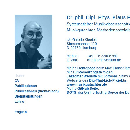
Dr. phil. Dipl.-Phys. Klaus F
Systematicher Musikwissenschaftl
Musikgutachter, Methodenspezialis
c/o Galerie Kleefeld
Stresemannstr. 110
D-22769 Hamburg
Mobile:
+49 176 22006780
E-Mail:
kf (at) omniversum.de
Meine
Homepage
beim Max-Planck-Instit
Mir auf
Researchgate
folgen.
Home
Jazzomat Website
mit Software, Shiny
Webseite des
Dig-That-Lick-Projekts
.
CV
www.musikgutachten.de
Publikationen
Meine
GitHub Seite
.
Publikationen (thematisch)
DOTS
, der Online Testing Server der D
Dienstleistungen
Lehre
English