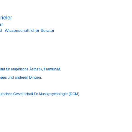
rieler
er
t, Wissenschaftlicher Berater
ut für empirische Ästhetik, Franfurt/M.
 Apps und anderen Dingen.
eutschen Gesellschaft für Musikpsychologie (DGM).